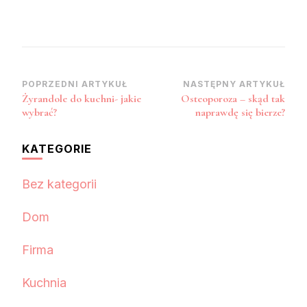
Nawigacja
POPRZEDNI ARTYKUŁ
NASTĘPNY ARTYKUŁ
Żyrandole do kuchni- jakie
Osteoporoza – skąd tak
wpisu
wybrać?
naprawdę się bierze?
KATEGORIE
Bez kategorii
Dom
Firma
Kuchnia