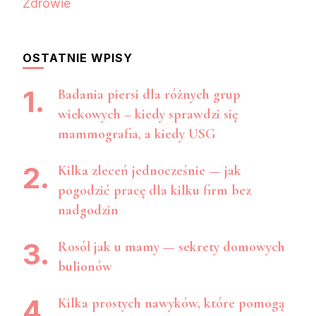
Zdrowie
OSTATNIE WPISY
Badania piersi dla różnych grup
wiekowych – kiedy sprawdzi się
mammografia, a kiedy USG
Kilka zleceń jednocześnie — jak
pogodzić pracę dla kilku firm bez
nadgodzin
Rosół jak u mamy — sekrety domowych
bulionów
Kilka prostych nawyków, które pomogą