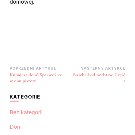
domowej.
Nawigacja
POPRZEDNI ARTYKUŁ
NASTĘPNY ARTYKUŁ
Kupujesz dom? Sprawdź co
Baseball od podstaw. Część
wpisu
w nim piszczy
2
KATEGORIE
Bez kategorii
Dom