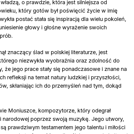
władzą, o prawdzie, która jest silniejsza od
owieku, który gotów był poświęcić życie w imię
wykła postać stała się inspiracją dla wielu pokoleń,
uniesienie głowy i głośne wyrażenie swoich
prób.
 znaczący ślad w polskiej literaturze, jest
g, którego niezwykła wyobraźnia oraz zdolność do
, że jego prace stały się ponadczasowe i znane na
h refleksji na temat natury ludzkiej i przyszłości,
ików, skłaniając ich do przemyśleń nad tym, dokąd
wie Moniuszce, kompozytorze, który odegrał
i narodowej poprzez swoją muzykę. Jego utwory,
i, są prawdziwym testamentem jego talentu i miłości