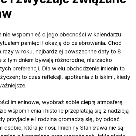
aw
na nie wspomnieć o jego obecności w kalendarzu
rytuałem pamięci i okazją do celebrowania. Choć
a razy w roku, najbardziej powszechne daty to 8
e z tym dniem bywają różnorodne, nierzadko
tych preferencji. Dla wielu obchodzenie imienin to
yczeń; to czas refleksji, spotkania z bliskimi, kiedy
ważniejsze.
ości imieninowe, wyobraź sobie ciepłą atmosferę
e wspomnienia i historie przeplatają się z nadzieją
y przyjaciele i rodzina gromadzą się, by oddać
m osobie, która je nosi. Imieniny Stanisława nie są