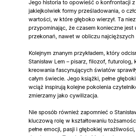
Jego historia to opowieść o konfrontacji z 
jakiejkolwiek formy prześladowania, o czł
wartości, w które głęboko wierzył. Ta niez
przypominając, że czasem konieczne jest 
przekonań, nawet w obliczu najcięższych 
Kolejnym znanym przykładem, który odcisnął
Stanisław Lem – pisarz, filozof, futurolo
kreowania fascynujących światów sprawiły
całym świecie. Jego książki, pełne głębokic
wciąż inspirują kolejne pokolenia czyteln
zmierzamy jako cywilizacja.
Nie sposób również zapomnieć o Stanisła
kluczową rolę w kształtowaniu tożsamośc
pełne emocji, pasji i głębokiej wrażliwośc