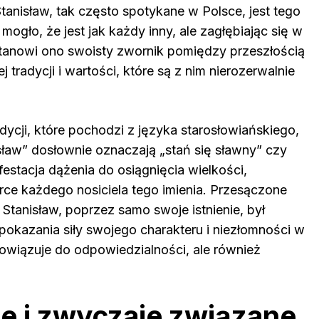
tanisław, tak często spotykane w Polsce, jest tego
gło, że jest jak każdy inny, ale zagłębiając się w
 stanowi ono swoisty zwornik pomiędzy przeszłością
 tradycji i wartości, które są z nim nierozerwalnie
tradycji, które pochodzi z języka starosłowiańskiego,
sław” dosłownie oznaczają „stań się sławny” czy
festacja dążenia do osiągnięcia wielkości,
erce każdego nosiciela tego imienia. Przesączone
Stanisław, poprzez samo swoje istnienie, był
okazania siły swojego charakteru i niezłomności w
bowiązuje do odpowiedzialności, ale również
je i zwyczaje związane