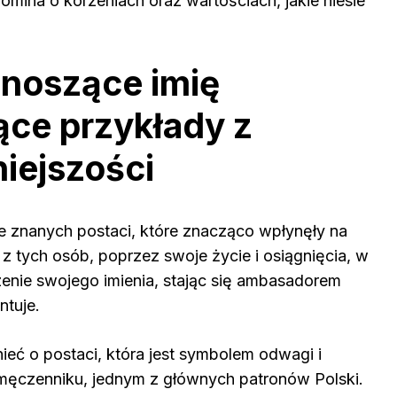
mina o korzeniach oraz wartościach, jakie niesie
 noszące imię
jące przykłady z
niejszości
le znanych postaci, które znacząco wpłynęły na
a z tych osób, poprzez swoje życie i osiągnięcia, w
enie swojego imienia, stając się ambasadorem
ntuje.
eć o postaci, która jest symbolem odwagi i
i męczenniku, jednym z głównych patronów Polski.