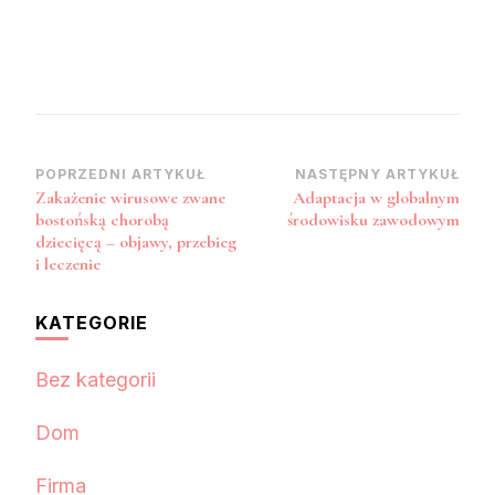
Nawigacja
POPRZEDNI ARTYKUŁ
NASTĘPNY ARTYKUŁ
Zakażenie wirusowe zwane
Adaptacja w globalnym
wpisu
bostońską chorobą
środowisku zawodowym
dziecięcą – objawy, przebieg
i leczenie
KATEGORIE
Bez kategorii
Dom
Firma