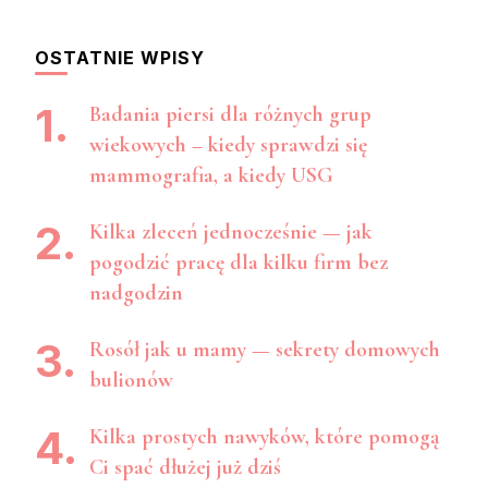
OSTATNIE WPISY
Badania piersi dla różnych grup
wiekowych – kiedy sprawdzi się
mammografia, a kiedy USG
Kilka zleceń jednocześnie — jak
pogodzić pracę dla kilku firm bez
nadgodzin
Rosół jak u mamy — sekrety domowych
bulionów
Kilka prostych nawyków, które pomogą
Ci spać dłużej już dziś