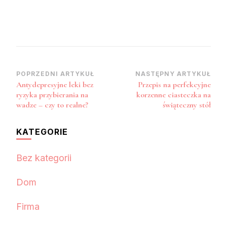
Nawigacja
POPRZEDNI ARTYKUŁ
NASTĘPNY ARTYKUŁ
Antydepresyjne leki bez
Przepis na perfekcyjne
wpisu
ryzyka przybierania na
korzenne ciasteczka na
wadze – czy to realne?
świąteczny stół
KATEGORIE
Bez kategorii
Dom
Firma