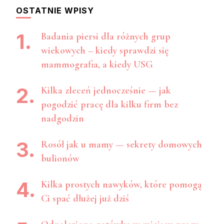
OSTATNIE WPISY
Badania piersi dla różnych grup
wiekowych – kiedy sprawdzi się
mammografia, a kiedy USG
Kilka zleceń jednocześnie — jak
pogodzić pracę dla kilku firm bez
nadgodzin
Rosół jak u mamy — sekrety domowych
bulionów
Kilka prostych nawyków, które pomogą
Ci spać dłużej już dziś