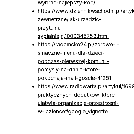
wybrac-najlepszy-koc/
https://www.dziennikwschodni.pl/artyk
zewnetrzne/jak-urzadzic-
przytulna-
sypialnie,n,1000345753.html
https://radomsko24.pl/zdrowe-i-
smaczne-menu-dla-dzieci-
podczas-pierwszej-komunii-
pomysly-na-dania-ktore-
pokochaja-mali-goscie-41251
https://www.radiowarta.pl/artykul/169
praktycznych-dodatkow-ktore-
ulatwia-organizacje-przestrzeni-
w-lazience#google_vignette