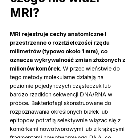
MRI?
MRI rejestruje cechy anatomiczne i
przestrzenne o rozdzielczości rzędu
milimetrów (typowo około
1 mm
), co
oznacza wykrywalność zmian złożonych z
milionów komórek
. W przeciwieństwie do
tego metody molekularne działają na
poziomie pojedynczych cząsteczek lub
bardzo rzadkich sekwencji DNA/RNA w
próbce. Bakteriofagi skonstruowane do
rozpoznawania określonych białek lub
epitopów potrafią selektywnie wiązać się z
komórkami nowotworowymi lub z krążącymi
fragmentami nowotworowego DNA, co