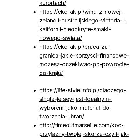
kurortach/
https://eko-ak.pl/wina-z-nowej-
zelandii-australijskiego-victoria-i-
kalifornii-nieodkryte-smaki-
nowego-swiata/
https://eko-ak.pl/praca-za-
granica-jakie-korzysci-finansowe-
mozesz-oczekiwac-po-powrocie-
do-kraju/
https://life-style.info.pl/dlaczego-
single-jersey-jest-idealnym-
wyborem-jako-material-do-
tworzenia-ubran/
http://timeoutmarseille.com/koc-
przyjazny-twojej-skorze-czyli-jak-