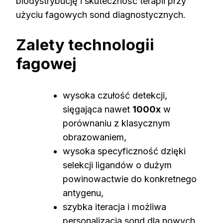
biodystrybucję i skuteczność terapii przy
użyciu fagowych sond diagnostycznych.
Zalety technologii
fagowej
wysoka czułość detekcji,
sięgająca nawet
1000x
w
porównaniu z klasycznym
obrazowaniem,
wysoka specyficzność dzięki
selekcji ligandów o dużym
powinowactwie do konkretnego
antygenu,
szybka iteracja i możliwa
personalizacja sond dla nowych