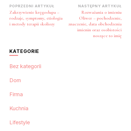
Nawigacja
POPRZEDNI ARTYKUŁ
NASTĘPNY ARTYKUŁ
Zakrzywienie kręgosłupa –
Rozważania o imieniu
wpisu
rodzaje, symptomy, etiologia
Oliwer – pochodzenie,
i metody terapii skoliozy
znaczenie, data obchodzenia
imienin oraz osobistości
noszące to imię
KATEGORIE
Bez kategorii
Dom
Firma
Kuchnia
Lifestyle