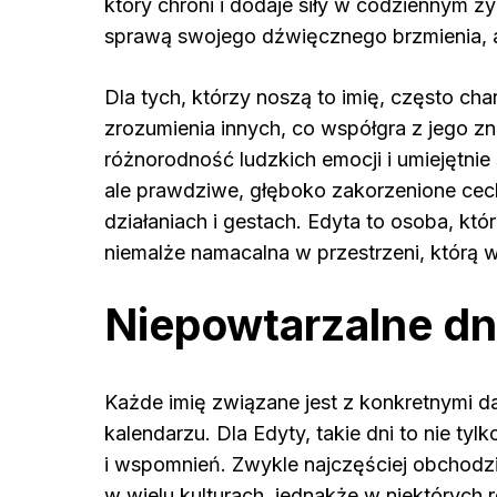
który chroni i dodaje siły w codziennym ż
sprawą swojego dźwięcznego brzmienia, al
Dla tych, którzy noszą to imię, często ch
zrozumienia innych, co współgra z jego z
różnorodność ludzkich emocji i umiejętnie s
ale prawdziwe, głęboko zakorzenione ce
działaniach i gestach. Edyta to osoba, któr
niemalże namacalna w przestrzeni, którą w
Niepowtarzalne dn
Każde imię związane jest z konkretnymi da
kalendarzu. Dla Edyty, takie dni to nie tyl
i wspomnień. Zwykle najczęściej obchodzi 
w wielu kulturach, jednakże w niektórych 