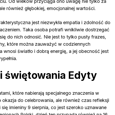
yciu. Od wieków przyciąga ono uwagę nie tylko za
e również głębokiej, emocjonalnej wartości.
arakterystyczna jest niezwykła empatia i zdolność do
naczeniem. Taka osoba potrafi wnikliwie dostrzegać
ię do nich odnosić. Nie jest to tylko pusty frazes,
chy, które można zauważyć w codziennych
a wnosi światło i dobrą energię, a jej obecność jest
ypełnia.
i świętowania Edyty
tami, które nabierają specjalnego znaczenia w
ko okazja do celebrowania, ale również czas refleksji
się imieniny 9 sierpnia, co jest szeroko uznawane
regionach Polski, dzień ten przypada również na 16