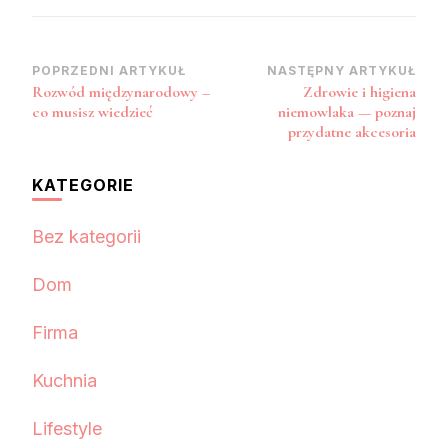
Nawigacja
POPRZEDNI ARTYKUŁ
NASTĘPNY ARTYKUŁ
Rozwód międzynarodowy –
Zdrowie i higiena
wpisu
co musisz wiedzieć
niemowlaka — poznaj
przydatne akcesoria
KATEGORIE
Bez kategorii
Dom
Firma
Kuchnia
Lifestyle