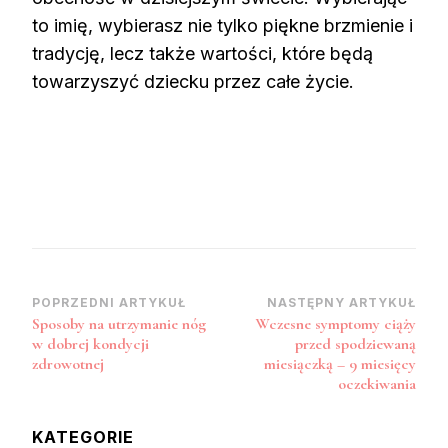
to imię, wybierasz nie tylko piękne brzmienie i
tradycję, lecz także wartości, które będą
towarzyszyć dziecku przez całe życie.
Nawigacja
POPRZEDNI ARTYKUŁ
NASTĘPNY ARTYKUŁ
Sposoby na utrzymanie nóg
Wczesne symptomy ciąży
wpisu
w dobrej kondycji
przed spodziewaną
zdrowotnej
miesiączką – 9 miesięcy
oczekiwania
KATEGORIE