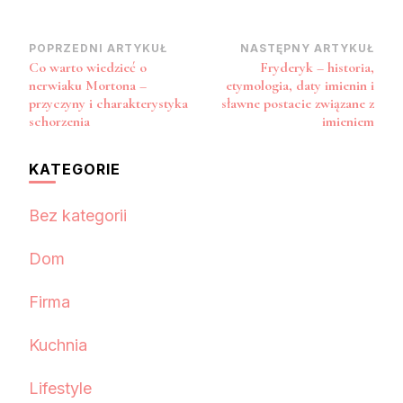
Nawigacja
POPRZEDNI ARTYKUŁ
NASTĘPNY ARTYKUŁ
Co warto wiedzieć o
Fryderyk – historia,
wpisu
nerwiaku Mortona –
etymologia, daty imienin i
przyczyny i charakterystyka
sławne postacie związane z
schorzenia
imieniem
KATEGORIE
Bez kategorii
Dom
Firma
Kuchnia
Lifestyle