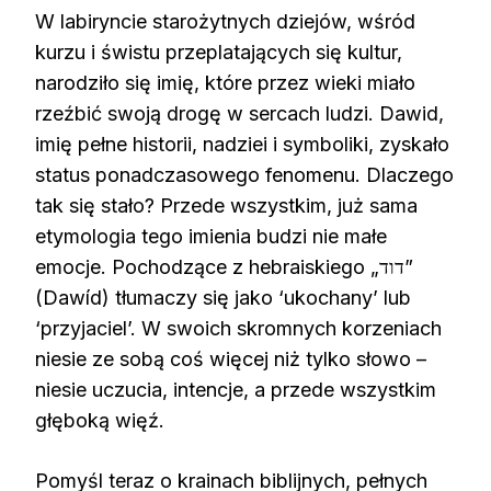
W labiryncie starożytnych dziejów, wśród
kurzu i świstu przeplatających się kultur,
narodziło się imię, które przez wieki miało
rzeźbić swoją drogę w sercach ludzi. Dawid,
imię pełne historii, nadziei i symboliki, zyskało
status ponadczasowego fenomenu. Dlaczego
tak się stało? Przede wszystkim, już sama
etymologia tego imienia budzi nie małe
emocje. Pochodzące z hebraiskiego „דוד‎”
(Dawíd) tłumaczy się jako ‘ukochany’ lub
‘przyjaciel’. W swoich skromnych korzeniach
niesie ze sobą coś więcej niż tylko słowo –
niesie uczucia, intencje, a przede wszystkim
głęboką więź.
Pomyśl teraz o krainach biblijnych, pełnych