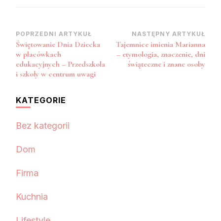
Nawigacja
POPRZEDNI ARTYKUŁ
NASTĘPNY ARTYKUŁ
Świętowanie Dnia Dziecka
Tajemnice imienia Marianna
wpisu
w placówkach
– etymologia, znaczenie, dni
edukacyjnych – Przedszkola
świąteczne i znane osoby
i szkoły w centrum uwagi
KATEGORIE
Bez kategorii
Dom
Firma
Kuchnia
Lifestyle