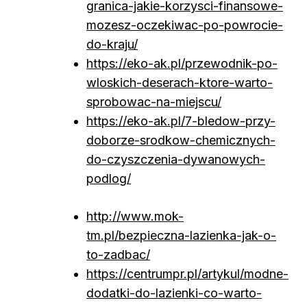
granica-jakie-korzysci-finansowe-
mozesz-oczekiwac-po-powrocie-
do-kraju/
https://eko-ak.pl/przewodnik-po-
wloskich-deserach-ktore-warto-
sprobowac-na-miejscu/
https://eko-ak.pl/7-bledow-przy-
doborze-srodkow-chemicznych-
do-czyszczenia-dywanowych-
podlog/
http://www.mok-
tm.pl/bezpieczna-lazienka-jak-o-
to-zadbac/
https://centrumpr.pl/artykul/modne-
dodatki-do-lazienki-co-warto-