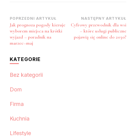
Nawigacja
POPRZEDNI ARTYKUŁ
NASTĘPNY ARTYKUŁ
Jak prognoza pogody kieruje
Cyfrowy przewodnik dla wsi
wpisu
wyborem miejsca na krótki
– które usługi publiczne
wyjazd – poradnik na
pojawią się online do 2030?
marzec–maj
KATEGORIE
Bez kategorii
Dom
Firma
Kuchnia
Lifestyle