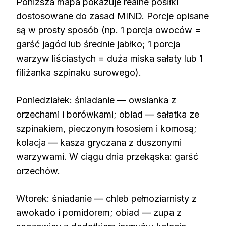
Poniższa mapa pokazuje realne posiłki
dostosowane do zasad MIND. Porcje opisane
są w prosty sposób (np. 1 porcja owoców =
garść jagód lub średnie jabłko; 1 porcja
warzyw liściastych = duża miska sałaty lub 1
filiżanka szpinaku surowego).
Poniedziałek: śniadanie — owsianka z
orzechami i borówkami; obiad — sałatka ze
szpinakiem, pieczonym łososiem i komosą;
kolacja — kasza gryczana z duszonymi
warzywami. W ciągu dnia przekąska: garść
orzechów.
Wtorek: śniadanie — chleb pełnoziarnisty z
awokado i pomidorem; obiad — zupa z