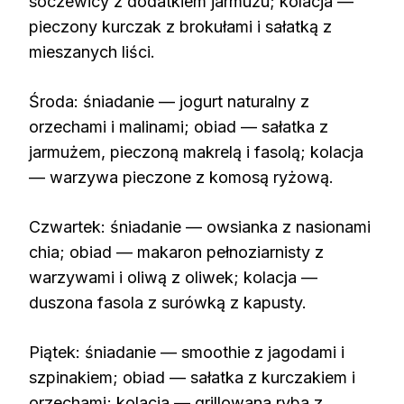
soczewicy z dodatkiem jarmużu; kolacja —
pieczony kurczak z brokułami i sałatką z
mieszanych liści.
Środa: śniadanie — jogurt naturalny z
orzechami i malinami; obiad — sałatka z
jarmużem, pieczoną makrelą i fasolą; kolacja
— warzywa pieczone z komosą ryżową.
Czwartek: śniadanie — owsianka z nasionami
chia; obiad — makaron pełnoziarnisty z
warzywami i oliwą z oliwek; kolacja —
duszona fasola z surówką z kapusty.
Piątek: śniadanie — smoothie z jagodami i
szpinakiem; obiad — sałatka z kurczakiem i
orzechami; kolacja — grillowana ryba z