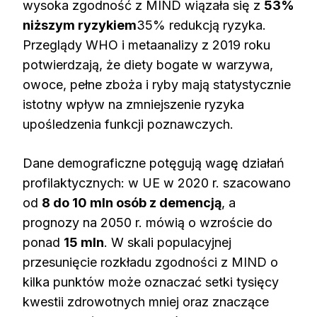
wysoka zgodność z MIND wiązała się z
53%
niższym ryzykiem
35% redukcją ryzyka.
Przeglądy WHO i metaanalizy z 2019 roku
potwierdzają, że diety bogate w warzywa,
owoce, pełne zboża i ryby mają statystycznie
istotny wpływ na zmniejszenie ryzyka
upośledzenia funkcji poznawczych.
Dane demograficzne potęgują wagę działań
profilaktycznych: w UE w 2020 r. szacowano
od
8 do 10 mln osób z demencją
, a
prognozy na 2050 r. mówią o wzroście do
ponad
15 mln
. W skali populacyjnej
przesunięcie rozkładu zgodności z MIND o
kilka punktów może oznaczać setki tysięcy
kwestii zdrowotnych mniej oraz znaczące