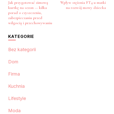
Jak przygotować zimową
Wpływ stężenia FT4 u matki
wpisu
kurtkę na sezon — kilka
na rozwój mowy dziecka
porad o czyszczeniu,
zabezpieczaniu przed
wilgocią i przechowywaniu
KATEGORIE
Bez kategorii
Dom
Firma
Kuchnia
Lifestyle
Moda