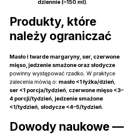
dziennie (≈150 ml)
.
Produkty, które
należy ograniczać
Masło i twarde margaryny, ser, czerwone
mięso, jedzenie smażone oraz słodycze
powinny występować rzadko. W praktyce
zalecenia mówią o:
masło <1 łyżka/dzień
,
ser <1 porcja/tydzień
,
czerwone mięso <3–
4 porcji/tydzień
,
jedzenie smażone
<1/tydzień
,
słodycze <4–5/tydzień
.
Dowody naukowe —