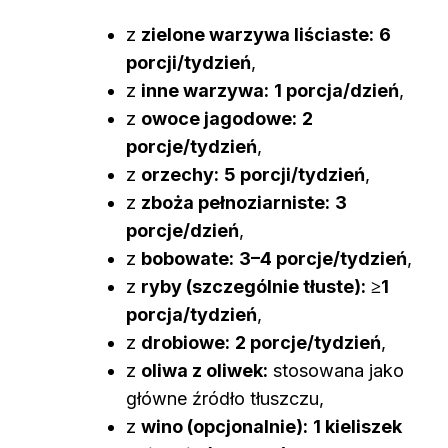
z
zielone warzywa liściaste:
6
porcji/tydzień
,
z
inne warzywa:
1 porcja/dzień
,
z
owoce jagodowe:
2
porcje/tydzień
,
z
orzechy:
5 porcji/tydzień
,
z
zboża pełnoziarniste:
3
porcje/dzień
,
z
bobowate:
3–4 porcje/tydzień
,
z
ryby (szczególnie tłuste):
≥1
porcja/tydzień
,
z
drobiowe:
2 porcje/tydzień
,
z
oliwa z oliwek:
stosowana jako
główne źródło tłuszczu,
z
wino (opcjonalnie):
1 kieliszek