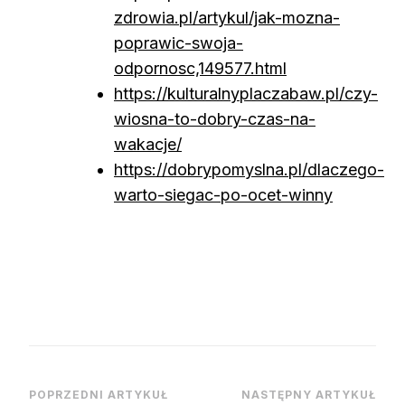
zdrowia.pl/artykul/jak-mozna-
poprawic-swoja-
odpornosc,149577.html
https://kulturalnyplaczabaw.pl/czy-
wiosna-to-dobry-czas-na-
wakacje/
https://dobrypomyslna.pl/dlaczego-
warto-siegac-po-ocet-winny
Nawigacja
POPRZEDNI ARTYKUŁ
NASTĘPNY ARTYKUŁ