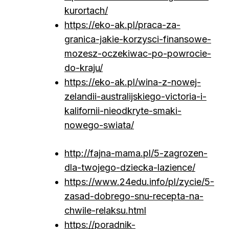
kurortach/
https://eko-ak.pl/praca-za-
granica-jakie-korzysci-finansowe-
mozesz-oczekiwac-po-powrocie-
do-kraju/
https://eko-ak.pl/wina-z-nowej-
zelandii-australijskiego-victoria-i-
kalifornii-nieodkryte-smaki-
nowego-swiata/
http://fajna-mama.pl/5-zagrozen-
dla-twojego-dziecka-lazience/
https://www.24edu.info/pl/zycie/5-
zasad-dobrego-snu-recepta-na-
chwile-relaksu.html
https://poradnik-