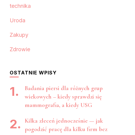
technika
Uroda
Zakupy
Zdrowie
OSTATNIE WPISY
Badania piersi dla różnych grup
wiekowych – kiedy sprawdzi się
mammografia, a kiedy USG
Kilka zleceń jednocześnie — jak
pogodzić pracę dla kilku firm bez