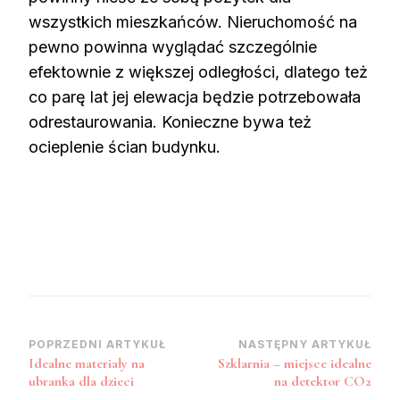
wszystkich mieszkańców. Nieruchomość na
pewno powinna wyglądać szczególnie
efektownie z większej odległości, dlatego też
co parę lat jej elewacja będzie potrzebowała
odrestaurowania. Konieczne bywa też
ocieplenie ścian budynku.
Nawigacja
POPRZEDNI ARTYKUŁ
NASTĘPNY ARTYKUŁ
Idealne materiały na
Szklarnia – miejsce idealne
wpisu
ubranka dla dzieci
na detektor CO2