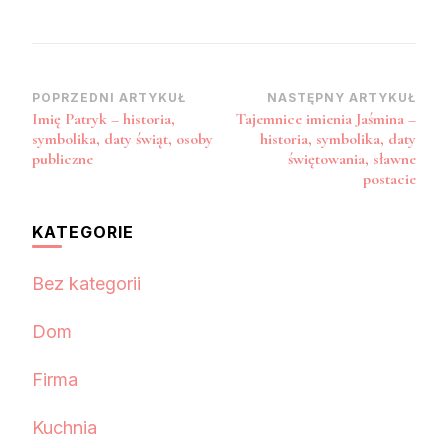
Nawigacja
POPRZEDNI ARTYKUŁ
NASTĘPNY ARTYKUŁ
Imię Patryk – historia,
Tajemnice imienia Jaśmina –
wpisu
symbolika, daty świąt, osoby
historia, symbolika, daty
publiczne
świętowania, sławne
postacie
KATEGORIE
Bez kategorii
Dom
Firma
Kuchnia