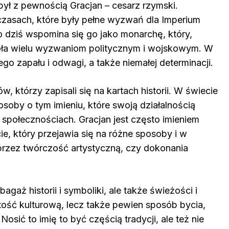
ył z pewnością Gracjan – cesarz rzymski.
zasach, które były pełne wyzwań dla Imperium
o dziś wspomina się go jako monarchę, który,
oła wielu wyzwaniom politycznym i wojskowym. W
ego zapału i odwagi, a także niemałej determinacji.
 którzy zapisali się na kartach historii. W świecie
osoby o tym imieniu, które swoją działalnością
społecznościach. Gracjan jest często imieniem
 który przejawia się na różne sposoby i w
przez twórczość artystyczną, czy dokonania
agaż historii i symboliki, ale także świeżości i
rtość kulturową, lecz także pewien sposób bycia,
osić to imię to być częścią tradycji, ale też nie