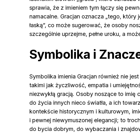
sprawia, że z imieniem tym łączy się pewn
namacalne. Gracjan oznacza „tego, który j
łaską”, co może sugerować, że osoby nos
szczególnie uprzejme, pełne uroku, a moż
Symbolika i Znacze
Symbolika imienia Gracjan również nie jes
takimi jak życzliwość, empatia i umiejętn
niezwykłą gracją. Osoby noszące to imię c
do życia innych nieco światła, a ich tow
kontekście historycznym i kulturowym, i
i pewnej niewymuszonej elegancji; to tro
do bycia dobrym, do wybaczania i znajdowan