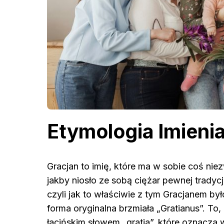
Etymologia Imienia
Gracjan to imię, które ma w sobie coś ni
jakby niosło ze sobą ciężar pewnej tradycj
czyli jak to właściwie z tym Gracjanem był
forma oryginalna brzmiała „Gratianus”. To
łacińskim słowem „gratia”, które oznacza 