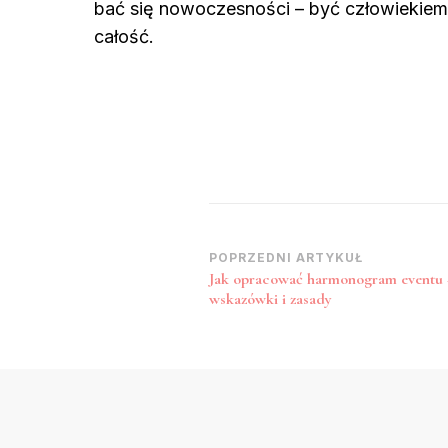
bać się nowoczesności – być człowiekiem,
całość.
Nawigacja
POPRZEDNI ARTYKUŁ
Jak opracować harmonogram eventu 
wpisu
wskazówki i zasady