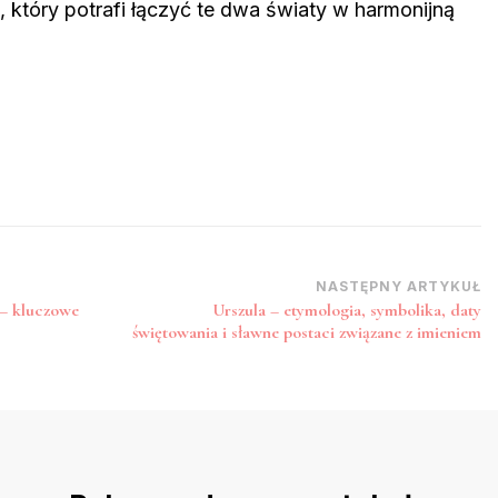
 który potrafi łączyć te dwa światy w harmonijną
NASTĘPNY ARTYKUŁ
– kluczowe
Urszula – etymologia, symbolika, daty
świętowania i sławne postaci związane z imieniem