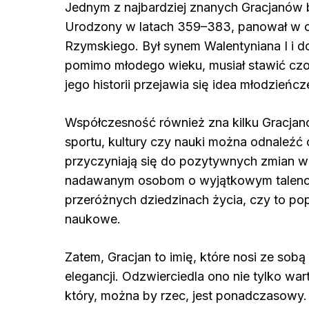
Jednym z najbardziej znanych Gracjanów b
Urodzony w latach 359–383, panował w c
Rzymskiego. Był synem Walentyniana I i d
pomimo młodego wieku, musiał stawić cz
jego historii przejawia się idea młodzieńcz
Współczesność również zna kilku Gracjanów,
sportu, kultury czy nauki można odnaleźć 
przyczyniają się do pozytywnych zmian w 
nadawanym osobom o wyjątkowym talencie,
przeróżnych dziedzinach życia, czy to po
naukowe.
Zatem, Gracjan to imię, które nosi ze sobą b
elegancji. Odzwierciedla ono nie tylko wa
który, można by rzec, jest ponadczasowy. N