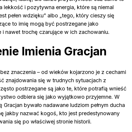
a lekkość i pozytywna energia, które są niemal
est pełen wdzięku” albo „tego, który cieszy się
zące to imię mogą być postrzegane jako
e i nawet trochę czarujące w ich zachowaniu.
nie Imienia Gracjan
t bez znaczenia – od wieków kojarzono je z cechami
ość znajdowania się w trudnych sytuacjach z
zęsto postrzegane są jako te, które potrafią wnieść
arzystwo odbiera się jako wyjątkowo przyjemne. W
mię Gracjan bywało nadawane ludziom pełnym ducha
chę jakby nazwać kogoś, kto jest predestynowany
ia się po właściwej stronie historii.