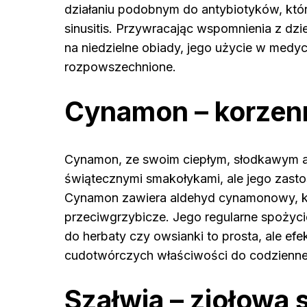
działaniu podobnym do antybiotyków, któ
sinusitis. Przywracając wspomnienia z dz
na niedzielne obiady, jego użycie w medycy
rozpowszechnione.
Cynamon – korzenn
Cynamon, ze swoim ciepłym, słodkawym ar
świątecznymi smakołykami, ale jego zasto
Cynamon zawiera aldehyd cynamonowy, któr
przeciwgrzybicze. Jego regularne spożyc
do herbaty czy owsianki to prosta, ale e
cudotwórczych właściwości do codziennej
Szałwia – ziołowa 