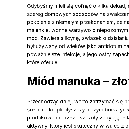
Gdybyśmy mieli się cofnąć o kilka dekad,
szereg domowych sposobów na zwalczanie 
pokolenie z niemałym przekonaniem, że nat
maleńkie, wonne warzywo o niepozornym 
moc. Zawiera allicynę, związek o działan
był używany od wieków jako antidotum na 
poważniejsze infekcje, a jego ostry zapac
które oferuje.
Miód manuka – złot
Przechodząc dalej, warto zatrzymać się pr
średnica kropli błyszczy niczym bursztyn w
produkowana przez pszczoły zapylające k
aktywny, który jest skuteczny w walce z