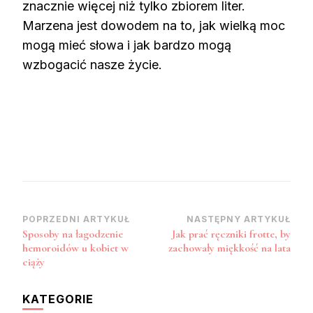
znacznie więcej niż tylko zbiorem liter.
Marzena jest dowodem na to, jak wielką moc
mogą mieć słowa i jak bardzo mogą
wzbogacić nasze życie.
Nawigacja
POPRZEDNI ARTYKUŁ
NASTĘPNY ARTYKUŁ
Sposoby na łagodzenie
Jak prać ręczniki frotte, by
wpisu
hemoroidów u kobiet w
zachowały miękkość na lata
ciąży
KATEGORIE