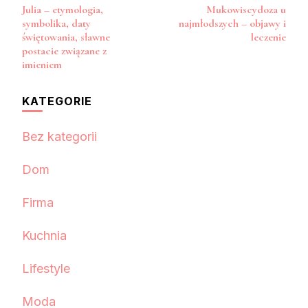
Julia – etymologia,
Mukowiscydoza u
wpisu
symbolika, daty
najmłodszych – objawy i
świętowania, sławne
leczenie
postacie związane z
imieniem
KATEGORIE
Bez kategorii
Dom
Firma
Kuchnia
Lifestyle
Moda