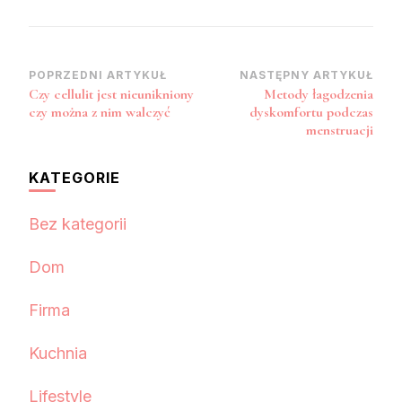
Nawigacja
POPRZEDNI ARTYKUŁ
NASTĘPNY ARTYKUŁ
Czy cellulit jest nieunikniony
Metody łagodzenia
wpisu
czy można z nim walczyć
dyskomfortu podczas
menstruacji
KATEGORIE
Bez kategorii
Dom
Firma
Kuchnia
Lifestyle